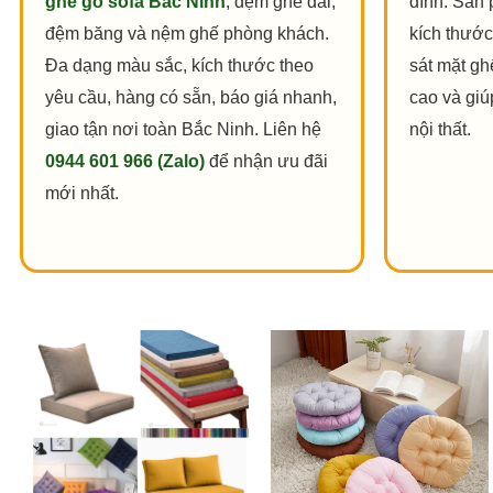
ghế gỗ sofa Bắc Ninh
, đệm ghế dài,
đình. Sản
đệm băng và nệm ghế phòng khách.
kích thước
Đa dạng màu sắc, kích thước theo
sát mặt gh
yêu cầu, hàng có sẵn, báo giá nhanh,
cao và giú
giao tận nơi toàn Bắc Ninh. Liên hệ
nội thất.
0944 601 966 (Zalo)
để nhận ưu đãi
mới nhất.