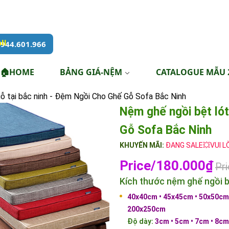
944.601.966
🏠HOME
BẢNG GIÁ-NỆM
CATALOGUE MẪU 
ỗ tại bắc ninh - Đệm Ngồi Cho Ghế Gỗ Sofa Bắc Ninh
Nệm ghế ngồi bệt lót
Gỗ Sofa Bắc Ninh
KHUYẾN MÃI:
ĐANG SALE💥VUI L
Price/180.000₫
Pr
Kích thước nệm ghế ngồi bệ
40x40cm • 45x45cm • 50x50cm 
200x250cm
Độ dày:
3cm • 5cm • 7cm • 8cm