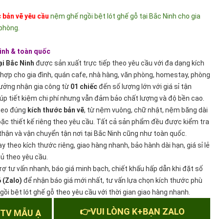
 bản vẽ yêu cầu
nệm ghế ngồi bệt lót ghế gỗ tại Bắc Ninh cho gia
 phòng.
inh & toàn quốc
ại Bắc Ninh
được sản xuất trực tiếp theo yêu cầu với đa dạng kích
hợp cho gia đình, quán cafe, nhà hàng, văn phòng, homestay, phòng
Xưởng nhận gia công từ
01 chiếc
đến số lượng lớn với giá sỉ tận
iúp tiết kiệm chi phí nhưng vẫn đảm bảo chất lượng và độ bền cao.
heo đúng
kích thước bản vẽ
, từ nệm vuông, chữ nhật, nệm băng dài
ặc thiết kế riêng theo yêu cầu. Tất cả sản phẩm đều được kiểm tra
 thận và vận chuyển tận nơi tại Bắc Ninh cũng như toàn quốc.
y theo kích thước riêng, giao hàng nhanh, bảo hành dài hạn, giá sỉ lẻ
ủ theo yêu cầu.
trợ tư vấn nhanh, báo giá minh bạch, chiết khấu hấp dẫn khi đặt số
 (Zalo)
để nhận báo giá mới nhất, tư vấn lựa chọn kích thước phù
ồi bệt lót ghế gỗ theo yêu cầu với thời gian giao hàng nhanh.
👉VUI LÒNG K+BẠN ZALO
 TV MẪU Ạ