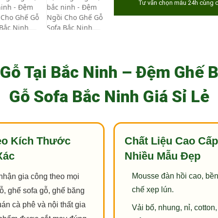
Tư vấn chọn mẫu 24h cùng c
Gỗ Tại Bắc Ninh – Đệm Ghế 
Gỗ Sofa Bắc Ninh Giá Sỉ Lẻ
eo Kích Thước
Chất Liệu Cao Cấp
Xác
Nhiều Mẫu Đẹp
Mousse đàn hồi cao, bền
nhận gia công theo mọi
chế xẹp lún.
ỗ, ghế sofa gỗ, ghế băng
uán cà phê và nội thất gia
Vải bố, nhung, nỉ, cotton