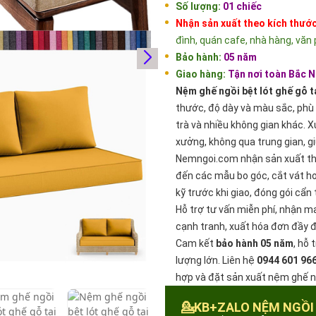
Số lượng:
01 chiếc
Nhận sản xuất theo kích thước
đình, quán cafe, nhà hàng, văn
Bảo hành:
05 năm
Giao hàng:
Tận nơi toàn Bắc N
Nệm ghế ngồi bệt lót ghế gỗ t
thước, độ dày và màu sắc, phù 
trà và nhiều không gian khác. 
xưởng, không qua trung gian, g
Nemngoi.com nhận sản xuất t
đến các mẫu bo góc, cắt vát ho
kỹ trước khi giao, đóng gói cẩn
Hỗ trợ tư vấn miễn phí, nhận ma
cạnh tranh, xuất hóa đơn đầy đ
Cam kết
bảo hành 05 năm
, hỗ 
lượng lớn. Liên hệ
0944 601 966
hợp và đặt sản xuất nệm ghế ng
💁KB+ZALO NỆM NGỒI