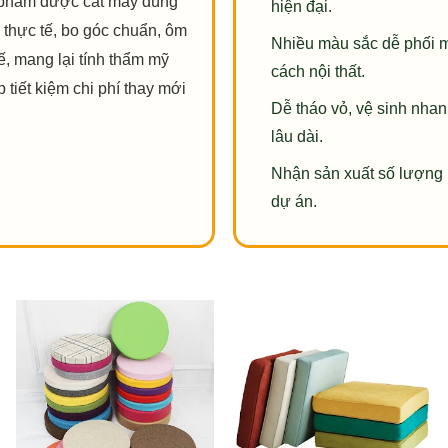
 phẩm được cắt may đúng
hiện đại.
 thực tế, bo góc chuẩn, ôm
Nhiều màu sắc dễ phối 
ế, mang lại tính thẩm mỹ
cách nội thất.
p tiết kiệm chi phí thay mới
Dễ tháo vỏ, vệ sinh nha
lâu dài.
Nhận sản xuất số lượng 
dự án.