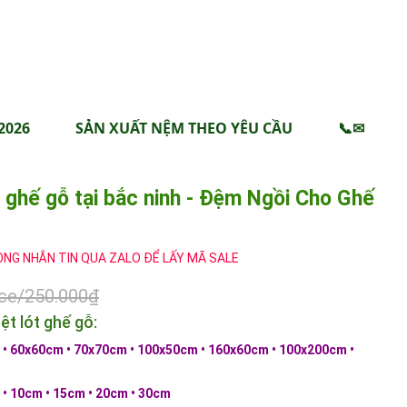
2026
SẢN XUẤT NỆM THEO YÊU CẦU
📞✉
 ghế gỗ tại bắc ninh - Đệm Ngồi Cho Ghế
ÒNG NHẮN TIN QUA ZALO ĐỂ LẤY MÃ SALE
ice/250.000₫
t lót ghế gỗ:
• 60x60cm • 70x70cm • 100x50cm • 160x60cm • 100x200cm •
 • 10cm • 15cm • 20cm • 30cm