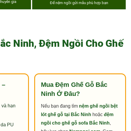
huyên gia
Để nệm ngồi gửi mẫu phù hợp bạn
Bắc Ninh, Đệm Ngồi Cho Ghế
 –
Mua Đệm Ghế Gỗ Bắc
Ninh Ở Đâu?
 và hạn
Nếu bạn đang tìm
nệm ghế ngồi bệt
lót ghế gỗ tại Bắc Ninh
hoặc
đệm
ngồi cho ghế gỗ sofa Bắc Ninh
,
, da PU