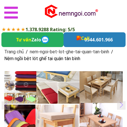
★★★★★
1.378.9288 Rating: 5/5
Tư vấn
Zalo
0944.601.966
Trang chủ
/
nem-ngoi-bet-lot-ghe-tai-quan-tan-binh
/
Nệm ngồi bệt lót ghế tại quận tân bình