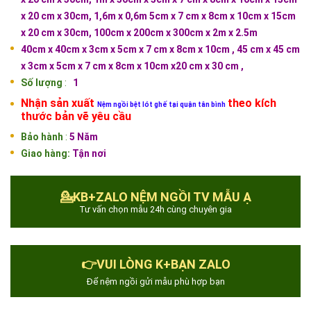
x 20 cm x 30cm, 1,6m x 0,6m
5cm x 7 cm x 8cm x 10cm x 15cm
x 20 cm x 30cm, 100cm x 200cm x 300cm x 2m x 2.5m
40cm x 40cm x 3cm x 5cm x 7 cm x 8cm x 10cm , 45 cm x 45 cm
x
3cm x 5cm x 7 cm x 8cm x 10cm x20 cm x 30 cm ,
Số lượng
:
1
Nhận sản xuất
theo kích
Nệm ngồi bệt lót ghế tại quận tân bình
thước bản vẽ yêu cầu
Bảo hành
:
5 Năm
Giao hàng:
Tận nơi
💁KB+ZALO NỆM NGỒI TV MẪU Ạ
Tư vấn chọn mẫu 24h cùng chuyên gia
👉VUI LÒNG K+BẠN ZALO
Để nệm ngồi gửi mẫu phù hợp bạn