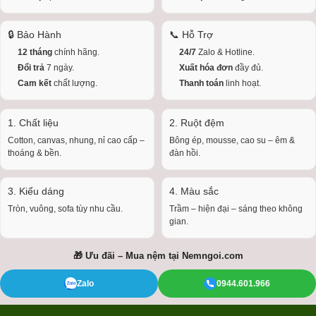
🔒 Bảo Hành
📞 Hỗ Trợ
12 tháng
chính hãng.
24/7
Zalo & Hotline.
Đổi trả
7 ngày.
Xuất hóa đơn
đầy đủ.
Cam kết
chất lượng.
Thanh toán
linh hoạt.
1. Chất liệu
2. Ruột đệm
Cotton, canvas, nhung, nỉ cao cấp –
Bông ép, mousse, cao su – êm &
thoáng & bền.
đàn hồi.
3. Kiểu dáng
4. Màu sắc
Tròn, vuông, sofa tùy nhu cầu.
Trầm – hiện đại – sáng theo không
gian.
🎁 Ưu đãi – Mua nệm tại
Nemngoi.com
Zalo
0944.601.966