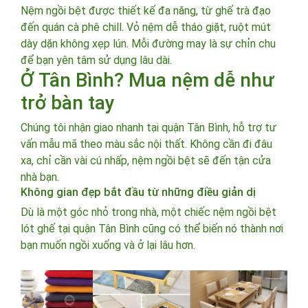
Nệm ngồi bệt được thiết kế đa năng, từ ghế trà đạo
đến quán cà phê chill. Vỏ nệm dễ tháo giặt, ruột mút
dày dặn không xẹp lún. Mỗi đường may là sự chỉn chu
để bạn yên tâm sử dụng lâu dài.
Ở Tân Bình? Mua nệm dễ như
trở bàn tay
Chúng tôi nhận giao nhanh tại quận Tân Bình, hỗ trợ tư
vấn mẫu mã theo màu sắc nội thất. Không cần đi đâu
xa, chỉ cần vài cú nhấp, nệm ngồi bệt sẽ đến tận cửa
nhà bạn.
Không gian đẹp bắt đầu từ những điều giản dị
Dù là một góc nhỏ trong nhà, một chiếc nệm ngồi bệt
lót ghế tại quận Tân Bình cũng có thể biến nó thành nơi
bạn muốn ngồi xuống và ở lại lâu hơn.