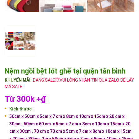
Nệm ngồi bệt lót ghế tại quận tân bình
KHUYẾN MÃI:
ĐANG SALE💥VUI LÒNG NHẮN TIN QUA ZALO ĐỂ LẤY
MÃ SALE
Từ 300k +₫
Kích thước
:
50cm x 50cm x
5cm x 7 cm x 8cm x 10cm x 15cm x 20 cm x
30cm
, 60cm x 60 cm
x 5cm x 7 cm x 8cm x 10cm x 15cm x 20
cm x 30cm , 70 cm x 70 cm x
5cm x 7 cm x 8cm x 10cm x 15cm
x 20 cm x 30cm, 1m x 50cm x
5cm x 7 cm x 8cm x 10cm x 15cm