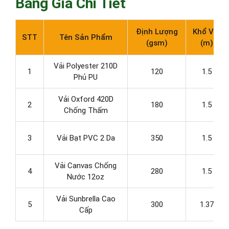
Bảng Giá Chi Tiết
Định Lượng
Khổ Vải
STT
Tên Sản Phẩm
(gsm)
(m)
Vải Polyester 210D
1
120
1.5
Phủ PU
Vải Oxford 420D
2
180
1.5
Chống Thấm
3
Vải Bạt PVC 2 Da
350
1.5
Vải Canvas Chống
4
280
1.5
Nước 12oz
Vải Sunbrella Cao
5
300
1.37
Cấp