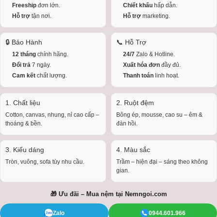
Freeship
đơn lớn.
Chiết khấu
hấp dẫn.
Hỗ trợ
tận nơi.
Hỗ trợ
marketing.
🔒 Bảo Hành
📞 Hỗ Trợ
12 tháng
chính hãng.
24/7
Zalo & Hotline.
Đổi trả
7 ngày.
Xuất hóa đơn
đầy đủ.
Cam kết
chất lượng.
Thanh toán
linh hoạt.
1. Chất liệu
2. Ruột đệm
Cotton, canvas, nhung, nỉ cao cấp –
Bông ép, mousse, cao su – êm &
thoáng & bền.
đàn hồi.
3. Kiểu dáng
4. Màu sắc
Tròn, vuông, sofa tùy nhu cầu.
Trầm – hiện đại – sáng theo không
gian.
🎁 Ưu đãi – Mua nệm tại
Nemngoi.com
Zalo
0944.601.966