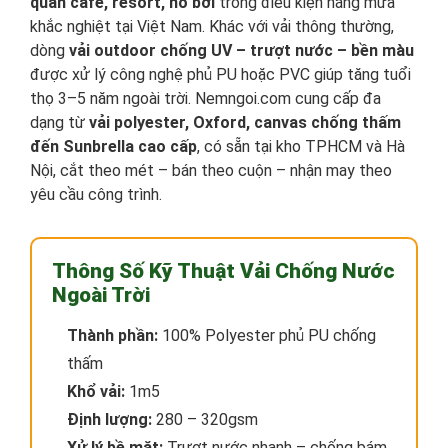
quán café, resort, hồ bơi
trong điều kiện nắng mưa
khắc nghiệt tại Việt Nam. Khác với vải thông thường,
dòng
vải outdoor chống UV – trượt nước – bền màu
được xử lý công nghệ phủ PU hoặc PVC giúp tăng tuổi
thọ 3–5 năm ngoài trời. Nemngoi.com cung cấp đa
dạng từ
vải polyester, Oxford, canvas chống thấm
đến Sunbrella cao cấp
, có sẵn tại kho TPHCM và Hà
Nội, cắt theo mét – bán theo cuộn – nhận may theo
yêu cầu công trình.
Thông Số Kỹ Thuật Vải Chống Nước
Ngoài Trời
Thành phần:
100% Polyester phủ PU chống
thấm
Khổ vải:
1m5
Định lượng:
280 – 320gsm
Xử lý bề mặt:
Trượt nước nhanh – chống bám