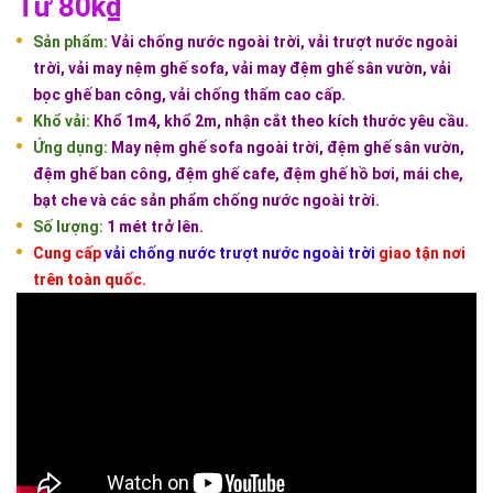
Từ 80k₫
Sản phẩm:
Vải chống nước ngoài trời, vải trượt nước ngoài
trời, vải may nệm ghế sofa, vải may đệm ghế sân vườn, vải
bọc ghế ban công, vải chống thấm cao cấp.
Khổ vải:
Khổ 1m4, khổ 2m, nhận cắt theo kích thước yêu cầu.
Ứng dụng:
May nệm ghế sofa ngoài trời, đệm ghế sân vườn,
đệm ghế ban công, đệm ghế cafe, đệm ghế hồ bơi, mái che,
bạt che và các sản phẩm chống nước ngoài trời.
Số lượng:
1 mét trở lên.
Cung cấp
vải chống nước trượt nước ngoài trời
giao tận nơi
trên toàn quốc.