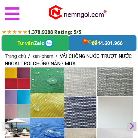
★★★★★
1.378.9288 Rating: 5/5
Tư vấn
Zalo
0944.601.966
Trang chủ
/
san-pham
/
VẢI CHỐNG NƯỚC TRƯỢT NƯỚC
NGOÀI TRỜI CHỐNG NẮNG MƯA