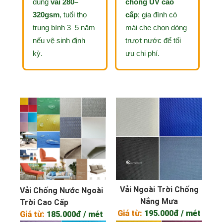
dùng
vải 280–
chống UV cao
320gsm
, tuổi thọ
cấp
; gia đình có
trung bình 3–5 năm
mái che chọn dòng
nếu vệ sinh định
trượt nước để tối
kỳ.
ưu chi phí.
Vải Ngoài Trời Chống
Vải Chống Nước Ngoài
Nắng Mưa
Trời Cao Cấp
Giá từ:
195.000đ / mét
Giá từ:
185.000đ / mét