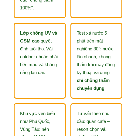
cáo “chống thấm
100%”.
Lớp chống UV và
Test xả nước 5
GSM cao
quyết
phút trên mặt
định tuổi thọ. Vải
nghiêng 30°: nước
outdoor chuẩn phải
lăn nhanh, không
bền màu và kháng
thấm khi may đúng
nắng lâu dài.
kỹ thuật và dùng
chỉ chống thấm
chuyên dụng
.
Khu vực ven biển
Tư vấn theo nhu
như Phú Quốc,
cầu: quán café –
Vũng Tàu: nên
resort chọn
vải