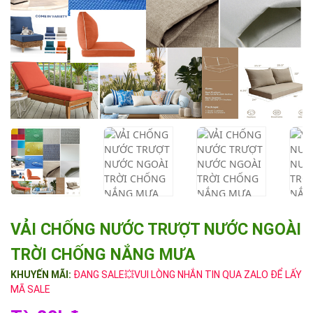
VẢI CHỐNG NƯỚC TRƯỢT NƯỚC NGOÀI
TRỜI CHỐNG NẮNG MƯA
KHUYẾN MÃI:
ĐANG SALE💥VUI LÒNG NHẮN TIN QUA ZALO ĐỂ LẤY
MÃ SALE