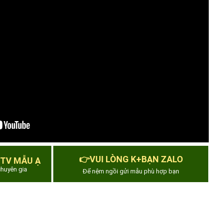
👉VUI LÒNG K+BẠN ZALO
 TV MẪU Ạ
huyên gia
Để nệm ngồi gửi mẫu phù hợp bạn