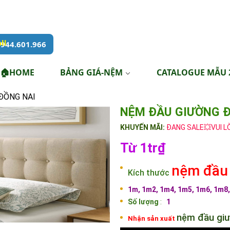
944.601.966
🏠HOME
BẢNG GIÁ-NỆM
CATALOGUE MẪU 
ĐỒNG NAI
NỆM ĐẦU GIƯỜNG 
KHUYẾN MÃI:
ĐANG SALE💥VUI L
Từ 1tr₫
nệm đầu
Kích thước
1m, 1m2, 1m4, 1m5, 1m6, 1m8
Số lượng
:
1
nệm đầu gi
Nhận sản xuất