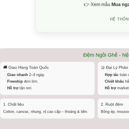
👉 Xem mẫu
Mua ng
HỆ THỐN
Đệm Ngồi Ghế - Nệ
🚚 Giao Hàng Toàn Quốc
🤝 Đại Lý Phân
Giao nhanh
2–4 ngày.
Hợp tác
toàn 
Freeship
đơn lớn.
Chiết khấu
hấ
Hỗ trợ
tận nơi.
Hỗ trợ
marketi
1. Chất liệu
2. Ruột đệm
Cotton, canvas, nhung, nỉ cao cấp – thoáng & bền.
Bông ép, mousse