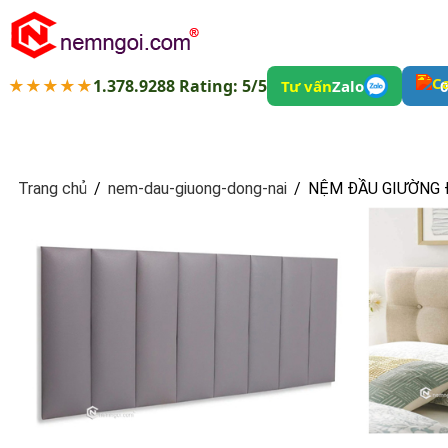
★★★★★
1.378.9288 Rating: 5/5
Tư vấn
Zalo
0
Trang chủ
/
nem-dau-giuong-dong-nai
/
NỆM ĐẦU GIƯỜNG 