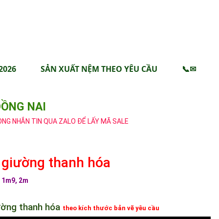
2026
SẢN XUẤT NỆM THEO YÊU CẦU
📞✉
ĐỒNG NAI
ÒNG NHẮN TIN QUA ZALO ĐỂ LẤY MÃ SALE
 giường
thanh hóa
, 1m9, 2m
ường
thanh hóa
theo kích thước bản vẽ yêu cầu