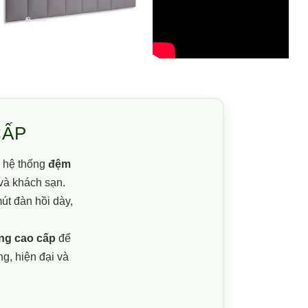
CẤP
o hệ thống
đệm
và khách sạn.
út đàn hồi dày,
ng cao cấp
để
ng, hiện đại và