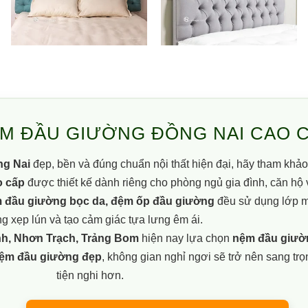
M ĐẦU GIƯỜNG ĐỒNG NAI CAO 
g Nai
đẹp, bền và đúng chuẩn nội thất hiện đại, hãy tham khả
o cấp
được thiết kế dành riêng cho phòng ngủ gia đình, căn hộ 
m đầu giường bọc da, đệm ốp đầu giường
đều sử dụng lớp m
g xẹp lún và tạo cảm giác tựa lưng êm ái.
nh, Nhơn Trạch, Trảng Bom
hiện nay lựa chọn
nệm đầu giườ
ệm đầu giường đẹp
, không gian nghỉ ngơi sẽ trở nên sang trọ
tiện nghi hơn.