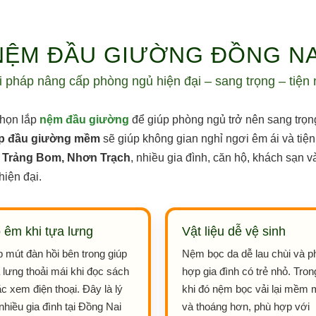
NỆM ĐẦU GIƯỜNG ĐỒNG NA
i pháp nâng cấp phòng ngủ hiện đại – sang trọng – tiện 
chọn lắp
nệm đầu giường
để giúp phòng ngủ trở nên sang trọng
p đầu giường mềm
sẽ giúp không gian nghỉ ngơi êm ái và tiện
, Trảng Bom, Nhơn Trạch
, nhiều gia đình, căn hộ, khách sạn 
iện đại.
 êm khi tựa lưng
Vật liệu dễ vệ sinh
 mút đàn hồi bên trong giúp
Nệm bọc da dễ lau chùi và p
 lưng thoải mái khi đọc sách
hợp gia đình có trẻ nhỏ. Tron
c xem điện thoại. Đây là lý
khi đó nệm bọc vải lại mềm 
nhiều gia đình tại Đồng Nai
và thoáng hơn, phù hợp với