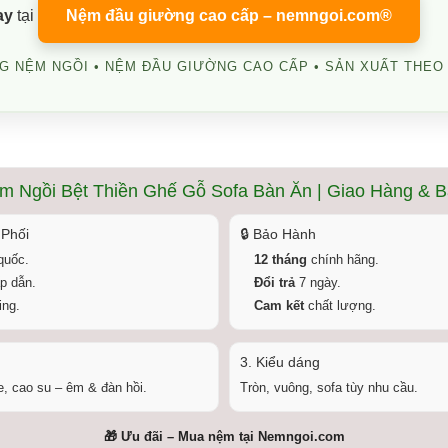
ay
tại
Nệm đầu giường cao cấp – nemngoi.com®
G NỆM NGỒI • NỆM ĐẦU GIƯỜNG CAO CẤP • SẢN XUẤT THEO
m Ngồi Bệt Thiền Ghế Gỗ Sofa Bàn Ăn | Giao Hàng & 
 Phối
🔒 Bảo Hành
quốc.
12 tháng
chính hãng.
p dẫn.
Đổi trả
7 ngày.
ng.
Cam kết
chất lượng.
3. Kiểu dáng
, cao su – êm & đàn hồi.
Tròn, vuông, sofa tùy nhu cầu.
🎁 Ưu đãi – Mua nệm tại
Nemngoi.com