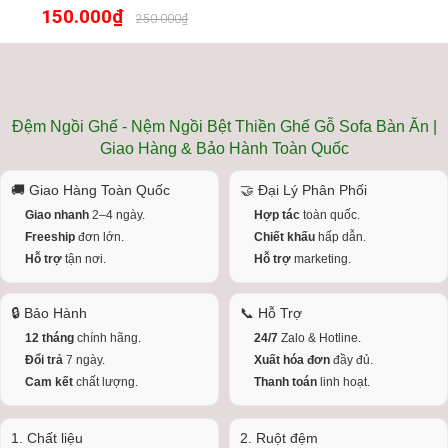
150.000₫
250.000₫
Đệm Ngồi Ghế - Nệm Ngồi Bệt Thiền Ghế Gỗ Sofa Bàn Ăn |
Giao Hàng & Bảo Hành Toàn Quốc
🚚 Giao Hàng Toàn Quốc
🤝 Đại Lý Phân Phối
Giao nhanh
2–4 ngày.
Hợp tác
toàn quốc.
Freeship
đơn lớn.
Chiết khấu
hấp dẫn.
Hỗ trợ
tận nơi.
Hỗ trợ
marketing.
🔒 Bảo Hành
📞 Hỗ Trợ
12 tháng
chính hãng.
24/7
Zalo & Hotline.
Đổi trả
7 ngày.
Xuất hóa đơn
đầy đủ.
Cam kết
chất lượng.
Thanh toán
linh hoạt.
1. Chất liệu
2. Ruột đệm