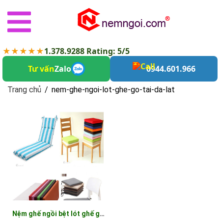
★★★★★
1.378.9288 Rating: 5/5
Tư vấn
Zalo
0944.601.966
Trang chủ
/
nem-ghe-ngoi-lot-ghe-go-tai-da-lat
nem-ghe-ngoi-lot-ghe-go-tai-da-lat
Nệm ghế ngồi bệt lót ghế gỗ tại đà lạt - Đệm Ghế Gỗ Đà Lạt xứ ngàn hoa