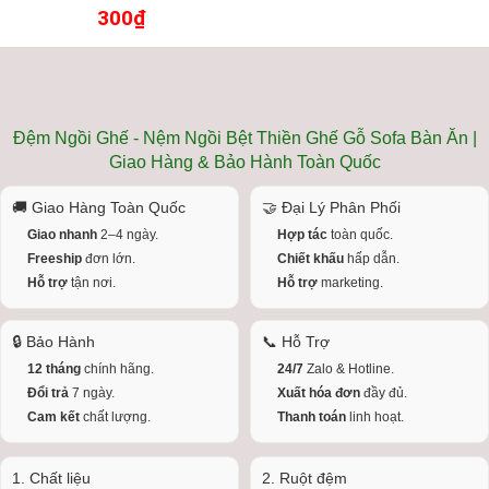
300₫
Đệm Ngồi Ghế - Nệm Ngồi Bệt Thiền Ghế Gỗ Sofa Bàn Ăn |
Giao Hàng & Bảo Hành Toàn Quốc
🚚 Giao Hàng Toàn Quốc
🤝 Đại Lý Phân Phối
Giao nhanh
2–4 ngày.
Hợp tác
toàn quốc.
Freeship
đơn lớn.
Chiết khấu
hấp dẫn.
Hỗ trợ
tận nơi.
Hỗ trợ
marketing.
🔒 Bảo Hành
📞 Hỗ Trợ
12 tháng
chính hãng.
24/7
Zalo & Hotline.
Đổi trả
7 ngày.
Xuất hóa đơn
đầy đủ.
Cam kết
chất lượng.
Thanh toán
linh hoạt.
1. Chất liệu
2. Ruột đệm