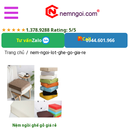
★★★★★
1.378.9288 Rating: 5/5
Tư vấn
Zalo
0944.601.966
Trang chủ
/
nem-ngoi-lot-ghe-go-gia-re
nem-ngoi-lot-ghe-go-gia-re
Nệm ngồi ghế gỗ giá rẻ