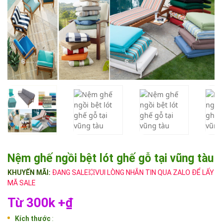
Nệm ghế ngồi bệt lót ghế gỗ tại vũng tàu
KHUYẾN MÃI:
ĐANG SALE💥VUI LÒNG NHẮN TIN QUA ZALO ĐỂ LẤY
MÃ SALE
Từ 300k +₫
Kích thước
: