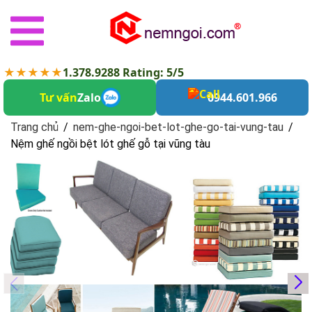
★★★★★
1.378.9288 Rating: 5/5
Tư vấn
Zalo
0944.601.966
Trang chủ
/
nem-ghe-ngoi-bet-lot-ghe-go-tai-vung-tau
/
Nệm ghế ngồi bệt lót ghế gỗ tại vũng tàu