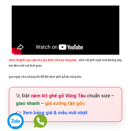
nệm lót ghế cao cấp cho gia đình villa tại vũng tàu
. nệm lót ghế ngồi mút không xẹp
êm bền mãi với thời gian
gọi ngay cho chúng tôi để đặt nệm ghế gỗ tại vũng tàu
🚀 Đặt
nệm lót ghế gỗ Vũng Tàu
chuẩn size –
giao nhanh
–
giá xưởng tận gốc
👉
Xem bảng giá & mẫu mới nhất
Zalo