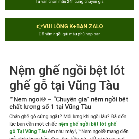
Tư vấn chọn mẫu 24h cùng chuyên gia
👉VUI LÒNG K+BẠN ZALO
Để nệm ngồi gửi mẫu phù hợp bạn
Nệm ghế ngồi bệt lót
ghế gỗ tại Vũng Tàu
™Nem ngoi® – “Chuyên gia” nệm ngồi bệt
chất lượng số 1 tại Vũng Tàu
Chán ghế gỗ cứng ngắt? Mỏi lưng khi ngồi lâu? Đã đến
lúc bạn cần một chiếc
nệm ghế ngồi bệt lót ghế
gỗ Tại Vũng Tàu
êm như mây!, ™Nem ngoi® mang đến
giải pháp hoàn hảo: đẹp, êm, bền, và… rất gì và này nọ!