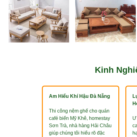
Kinh Nghi
Am Hiểu Khí Hậu Đà Nẵng
L
H
Thi công nệm ghế cho quán
café biển Mỹ Khê, homestay
Ưu
Sơn Trà, nhà hàng Hải Châu
ca
giúp chúng tôi hiểu rõ đặc
hạ