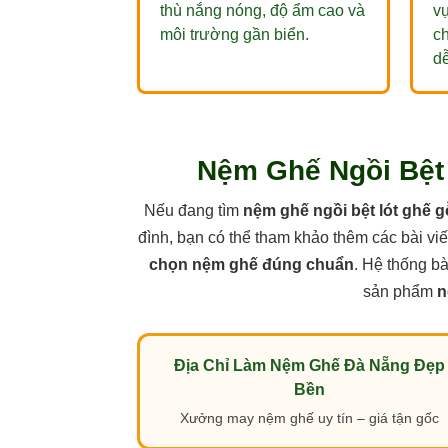
thù nắng nóng, độ ẩm cao và
vự
môi trường gần biển.
c
dễ
Nệm Ghế Ngồi Bệt
Nếu đang tìm
nệm ghế ngồi bệt lót ghế g
đình, bạn có thể tham khảo thêm các bài vi
chọn nệm ghế đúng chuẩn
. Hệ thống b
sản phẩm
n
Địa Chỉ Làm Nệm Ghế Đà Nẵng Đẹp
Bền
Xưởng may nệm ghế uy tín – giá tận gốc