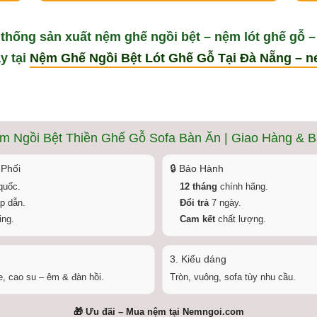
 thống sản xuất
nệm ghế ngồi bệt – nệm lót ghế gỗ –
ay
tại
Nệm Ghế Ngồi Bệt Lót Ghế Gỗ Tại Đà Nẵng – 
m Ngồi Bệt Thiền Ghế Gỗ Sofa Bàn Ăn | Giao Hàng & 
 Phối
🔒 Bảo Hành
quốc.
12 tháng
chính hãng.
p dẫn.
Đổi trả
7 ngày.
ng.
Cam kết
chất lượng.
3. Kiểu dáng
, cao su – êm & đàn hồi.
Tròn, vuông, sofa tùy nhu cầu.
🎁 Ưu đãi – Mua nệm tại
Nemngoi.com