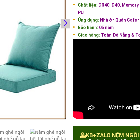
Chất liệu:
DR40, D40, Memory F
PU
Ứng dụng:
Nhà ở • Quán Cafe •
Bảo hành:
05 năm
Giao hàng:
Toàn Đà Nẵng & To
💁KB+ZALO NỆM NGỒI