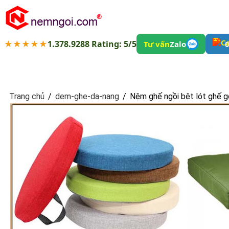
★★★★★
1.378.9288 Rating: 5/5
Tư vấn
Zalo
0
Trang chủ
/
dem-ghe-da-nang
/
Nệm ghế ngồi bệt lót ghế g