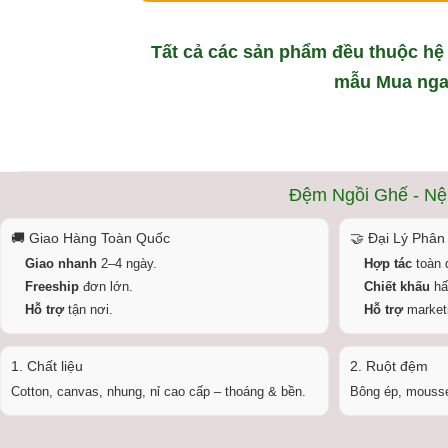
Tất cả các sản phẩm đều thuộc hệ
mẫu
Mua ng
Đệm Ngồi Ghế - Nệ
🚚 Giao Hàng Toàn Quốc
🤝 Đại Lý Phân
Giao nhanh
2–4 ngày.
Hợp tác
toàn 
Freeship
đơn lớn.
Chiết khấu
hấ
Hỗ trợ
tận nơi.
Hỗ trợ
marketi
1. Chất liệu
2. Ruột đệm
Cotton, canvas, nhung, nỉ cao cấp – thoáng & bền.
Bông ép, mousse