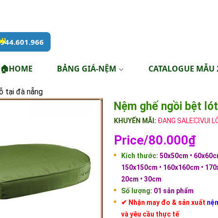
944.601.966
🏠HOME
BẢNG GIÁ-NỆM
CATALOGUE MẪU 
ỗ tại đà nẵng
Nệm ghế ngồi bệt lót
KHUYẾN MÃI:
ĐANG SALE💥VUI L
Price/80.000₫
Kích thước:
50x50cm • 60x60c
150x150cm • 160x160cm • 170x
20cm • 30cm
Số lượng:
01 sản phẩm
✔ Nhận may đo & sản xuất
nệm
và yêu cầu thực tế