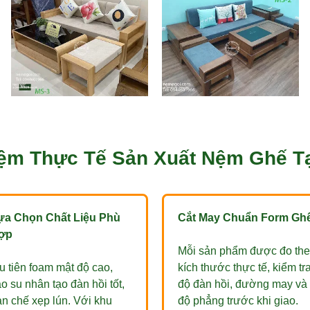
ệm Thực Tế Sản Xuất Nệm Ghế T
ựa Chọn Chất Liệu Phù
Cắt May Chuẩn Form Gh
ợp
Mỗi sản phẩm được đo th
 tiên foam mật độ cao,
kích thước thực tế, kiểm tr
o su nhân tạo đàn hồi tốt,
độ đàn hồi, đường may và
n chế xẹp lún. Với khu
độ phẳng trước khi giao.