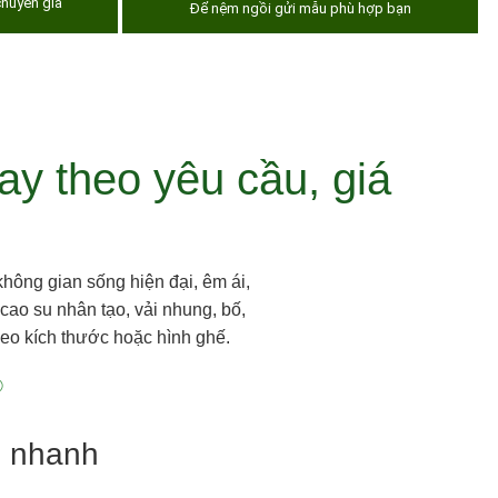
huyên gia
Để nệm ngồi gửi mẫu phù hợp bạn
ay theo yêu cầu, giá
không gian sống hiện đại, êm ái,
cao su nhân tạo, vải nhung, bố,
eo kích thước hoặc hình ghế.
®
o nhanh