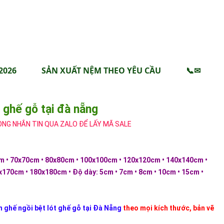
2026
SẢN XUẤT NỆM THEO YÊU CẦU
📞✉
 ghế gỗ tại đà nẵng
ÒNG NHẮN TIN QUA ZALO ĐỂ LẤY MÃ SALE
m • 70x70cm • 80x80cm • 100x100cm • 120x120cm • 140x140cm •
170cm • 180x180cm • Độ dày: 5cm • 7cm • 8cm • 10cm • 15cm •
 ghế ngồi bệt lót ghế gỗ tại Đà Nẵng
theo mọi kích thước, bản vẽ