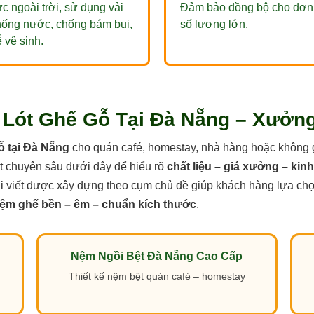
c ngoài trời, sử dụng vải
Đảm bảo đồng bộ cho đơn
hống nước, chống bám bụi,
số lượng lớn.
 vệ sinh.
 Lót Ghế Gỗ Tại Đà Nẵng – Xưởng
ỗ tại Đà Nẵng
cho quán café, homestay, nhà hàng hoặc không 
ết chuyên sâu dưới đây để hiểu rõ
chất liệu – giá xưởng – kin
ài viết được xây dựng theo cụm chủ đề giúp khách hàng lựa ch
ệm ghế bền – êm – chuẩn kích thước
.
Nệm Ngồi Bệt Đà Nẵng Cao Cấp
Thiết kế nệm bệt quán café – homestay