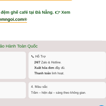
 đệm ghế café tại Đà Nẵng
. 👉 Xem
nemngoi.com®
Bảo Hành Toàn Quốc
📞 Hỗ Trợ
24/7
Zalo & Hotline.
Xuất hóa đơn
đầy đủ.
Thanh toán
linh hoạt.
4. Màu sắc
Trầm – hiện đại – sáng theo không gian.