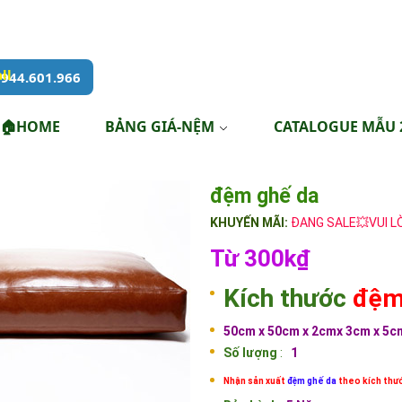
944.601.966
🏠HOME
BẢNG GIÁ-NỆM
CATALOGUE MẪU 
đệm ghế da
KHUYẾN MÃI:
ĐANG SALE💥VUI L
Từ 300k₫
Kích thước
đệm
50cm x 50cm x 2cmx 3cm x
5cm
Số lượng
:
1
Nhận sản xuất
đệm ghế da
theo kích thư