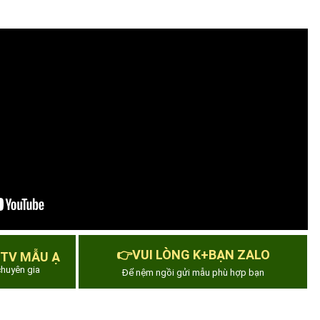
👉VUI LÒNG K+BẠN ZALO
 TV MẪU Ạ
huyên gia
Để nệm ngồi gửi mẫu phù hợp bạn