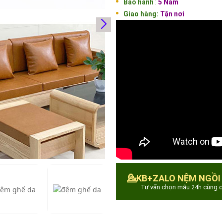
Bảo hành
:
5 Năm
Giao hàng:
Tận nơi
💁KB+ZALO NỆM NGỒI
Tư vấn chọn mẫu 24h cùng c