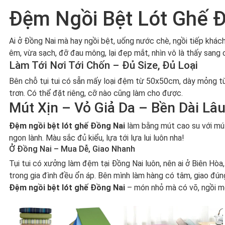
Đệm Ngồi Bệt Lót Ghế Đ
Ai ở Đồng Nai mà hay ngồi bệt, uống nước chè, ngồi tiếp khách 
êm, vừa sạch, đỡ đau mông, lại đẹp mắt, nhìn vô là thấy sang c
Làm Tới Nơi Tới Chốn – Đủ Size, Đủ Loại
Bên chỗ tụi tui có sẵn mấy loại đệm từ 50x50cm, dày mỏng tùy 
trơn. Có thể đặt riêng, cỡ nào cũng làm cho được.
Mút Xịn – Vỏ Giả Da – Bền Dài Lâ
Đệm ngồi bệt lót ghế Đồng Nai
làm bằng mút cao su với mút é
ngon lành. Màu sắc đủ kiểu, lựa tới lựa lui luôn nha!
Ở Đồng Nai – Mua Dễ, Giao Nhanh
Tụi tui có xưởng làm đệm tại Đồng Nai luôn, nên ai ở Biên Hòa,
trong gia đình đều ổn áp. Bên mình làm hàng có tâm, giao đúng
Đệm ngồi bệt lót ghế Đồng Nai
– món nhỏ mà có võ, ngồi một