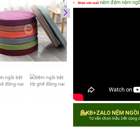
nệm
đệm nệm ngồi
Nhận sản xuất
💁KB+ZALO NỆM NGỒI
Tư vấn chọn mẫu 24h cùng c