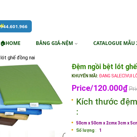
944.601.966
🏠HOME
BẢNG GIÁ-NỆM
CATALOGUE MẪU 
lót ghế đồng nai
Đệm ngồi bệt lót ghế
KHUYẾN MÃI:
ĐANG SALE💥VUI L
Price/120.000₫
Pr
Kích thước đệm 
:
50cm x 50cm x 2cmx 3cm x
5cm
Số lượng
:
1