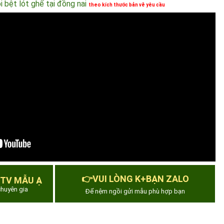
 bệt lót ghế tại đồng nai
theo kích thước bản vẽ yêu cầu
👉VUI LÒNG K+BẠN ZALO
 TV MẪU Ạ
huyên gia
Để nệm ngồi gửi mẫu phù hợp bạn