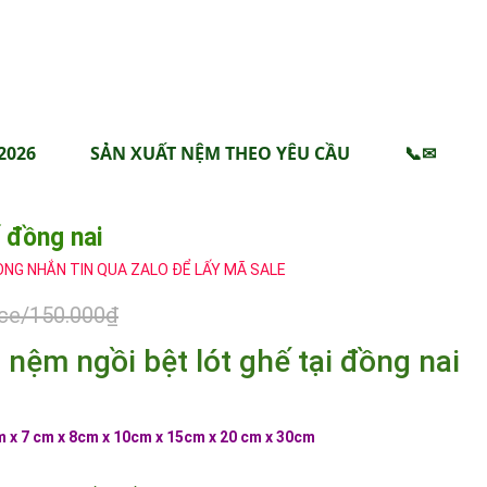
2026
SẢN XUẤT NỆM THEO YÊU CẦU
📞✉
 đồng nai
ÒNG NHẮN TIN QUA ZALO ĐỂ LẤY MÃ SALE
ice/150.000₫
nệm ngồi bệt lót ghế tại đồng nai
 x 7 cm x 8cm x 10cm x 15cm x 20 cm x 30cm