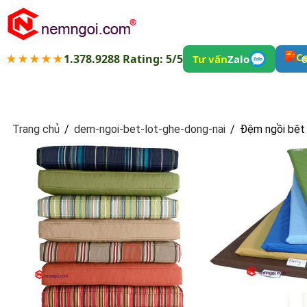
★★★★★
1.378.9288 Rating: 5/5
Tư vấn
Zalo
0
Trang chủ
/
dem-ngoi-bet-lot-ghe-dong-nai
/
Đệm ngồi bệt 