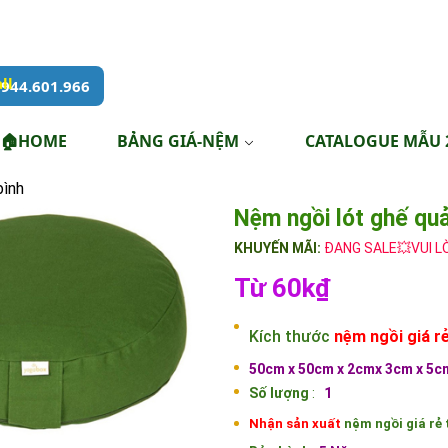
944.601.966
🏠HOME
BẢNG GIÁ-NỆM
CATALOGUE MẪU 
bình
Nệm ngồi lót ghế qu
KHUYẾN MÃI:
ĐANG SALE💥VUI L
Từ 60k₫
Kích thước
nệm ngồi giá r
50cm x 50cm x 2cmx 3cm x
5cm
Số lượng
:
1
Nhận sản xuất
nệm ngồi giá rẻ 