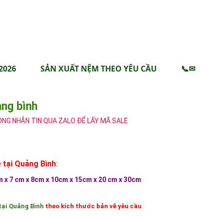
2026
SẢN XUẤT NỆM THEO YÊU CẦU
📞✉
ảng bình
ÒNG NHẮN TIN QUA ZALO ĐỂ LẤY MÃ SALE
ẻ tại Quảng Bình
:
 x 7 cm x 8cm x 10cm x 15cm x 20 cm x 30cm
tại Quảng Bình
theo kích thước bản vẽ yêu cầu