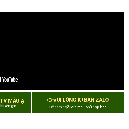
👉VUI LÒNG K+BẠN ZALO
 TV MẪU Ạ
huyên gia
Để nệm ngồi gửi mẫu phù hợp bạn