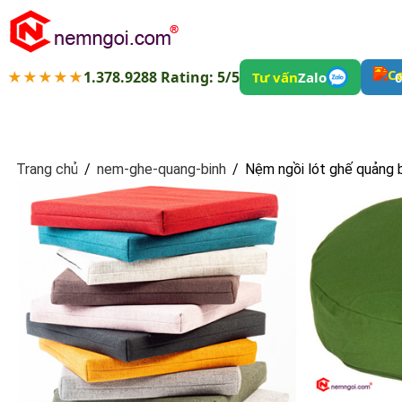
★★★★★
1.378.9288 Rating: 5/5
Tư vấn
Zalo
0
Trang chủ
/
nem-ghe-quang-binh
/
Nệm ngồi lót ghế quảng 