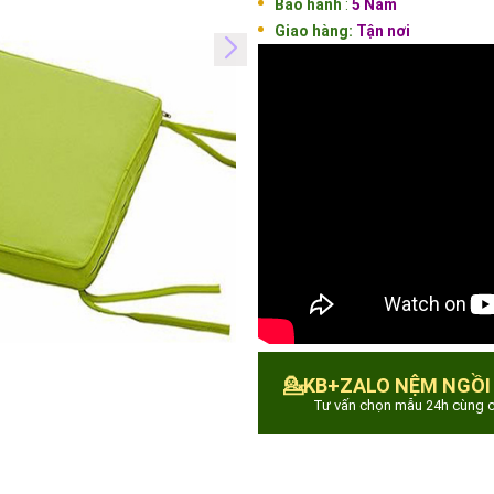
Bảo hành
:
5 Năm
Giao hàng:
Tận nơi
💁KB+ZALO NỆM NGỒI
Tư vấn chọn mẫu 24h cùng c