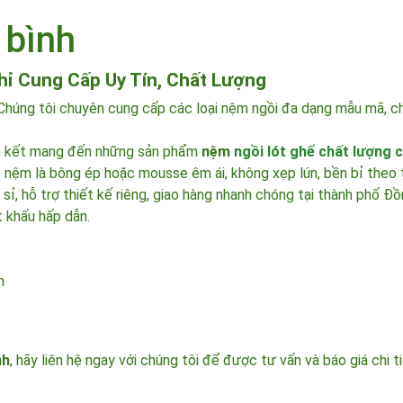
 bình
Chỉ Cung Cấp Uy Tín, Chất Lượng
Chúng tôi chuyên cung cấp các loại nệm ngồi đa dạng mẫu mã, chấ
cam kết mang đến những sản phẩm
nệm
ngồi lót ghế chất lượng 
 nệm là bông ép hoặc mousse êm ái, không xẹp lún, bền bỉ theo t
n sỉ, hỗ trợ thiết kế riêng, giao hàng nhanh chóng tại thành phố 
t khấu hấp dẫn.
n
nh
, hãy liên hệ ngay với chúng tôi để được tư vấn và báo giá chi 