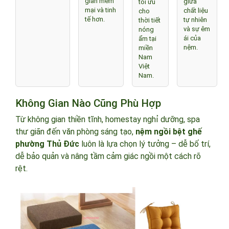
gian mềm
giữa
tối ưu
mại và tinh
chất liệu
cho
tế hơn.
tự nhiên
thời tiết
và sự êm
nóng
ái của
ẩm tại
nệm.
miền
Nam
Việt
Nam.
Không Gian Nào Cũng Phù Hợp
Từ không gian thiền tĩnh, homestay nghỉ dưỡng, spa
thư giãn đến văn phòng sáng tạo,
nệm ngồi bệt ghế
phường Thủ Đức
luôn là lựa chọn lý tưởng – dễ bố trí,
dễ bảo quản và nâng tầm cảm giác ngồi một cách rõ
rệt.