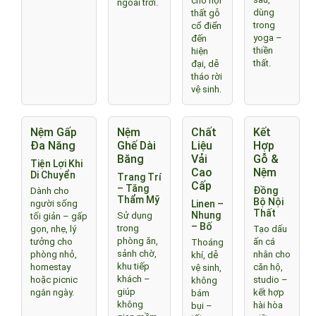
cho nội
ngoài trời.
dùng
thất gỗ
trong
cổ điển
yoga –
đến
thiền
hiện
thất.
đại, dễ
tháo rời
vệ sinh.
Nệm Gấp
Nệm
Chất
Kết
Đa Năng
Ghế Dài
Liệu
Hợp
Băng
Vải
Gỗ &
Tiện Lợi Khi
Cao
Nệm
Di Chuyển
Trang Trí
Cấp
– Tăng
Đồng
Dành cho
Thẩm Mỹ
Bộ Nội
người sống
Linen –
Thất
Nhung
Sử dụng
tối giản – gấp
– Bố
trong
gọn, nhẹ, lý
Tạo dấu
phòng ăn,
tưởng cho
ấn cá
Thoáng
sảnh chờ,
phòng nhỏ,
nhân cho
khí, dễ
khu tiếp
homestay
căn hộ,
vệ sinh,
khách –
hoặc picnic
studio –
không
giúp
ngắn ngày.
kết hợp
bám
không
hài hòa
bụi –