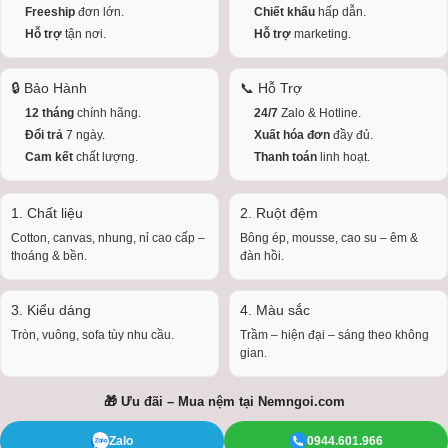
Freeship
đơn lớn.
Chiết khấu
hấp dẫn.
Hỗ trợ
tận nơi.
Hỗ trợ
marketing.
🔒 Bảo Hành
📞 Hỗ Trợ
12 tháng
chính hãng.
24/7
Zalo & Hotline.
Đổi trả
7 ngày.
Xuất hóa đơn
đầy đủ.
Cam kết
chất lượng.
Thanh toán
linh hoạt.
1. Chất liệu
2. Ruột đệm
Cotton, canvas, nhung, nỉ cao cấp –
Bông ép, mousse, cao su – êm &
thoáng & bền.
đàn hồi.
3. Kiểu dáng
4. Màu sắc
Tròn, vuông, sofa tùy nhu cầu.
Trầm – hiện đại – sáng theo không
gian.
🎁 Ưu đãi – Mua nệm tại
Nemngoi.com
Zalo
0944.601.966