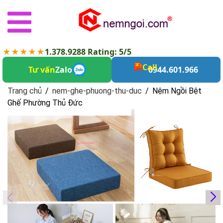
★★★★★
1.378.9288 Rating: 5/5
Tư vấn
Zalo
0944.601.966
Trang chủ
/
nem-ghe-phuong-thu-duc
/
Nệm Ngồi Bệt
Ghế Phường Thủ Đức