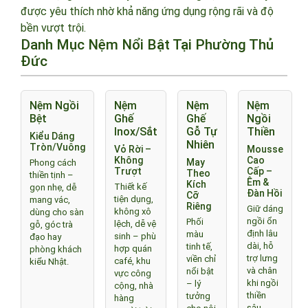
được yêu thích nhờ khả năng ứng dụng rộng rãi và độ
bền vượt trội.
Danh Mục Nệm Nổi Bật Tại Phường Thủ
Đức
Nệm Ngồi
Nệm
Nệm
Nệm
Bệt
Ghế
Ghế
Ngồi
Inox/Sắt
Gỗ Tự
Thiền
Kiểu Dáng
Nhiên
Tròn/Vuông
Vỏ Rời –
Mousse
Không
Cao
May
Phong cách
Trượt
Cấp –
Theo
thiền tịnh –
Êm &
Kích
Thiết kế
gọn nhẹ, dễ
Đàn Hồi
Cỡ
tiện dụng,
mang vác,
Riêng
Giữ dáng
không xô
dùng cho sàn
ngồi ổn
Phối
lệch, dễ vệ
gỗ, góc trà
định lâu
màu
sinh – phù
đạo hay
dài, hỗ
tinh tế,
hợp quán
phòng khách
trợ lưng
viền chỉ
café, khu
kiểu Nhật.
và chân
nổi bật
vực công
khi ngồi
– lý
cộng, nhà
thiền
tưởng
hàng
sâu,