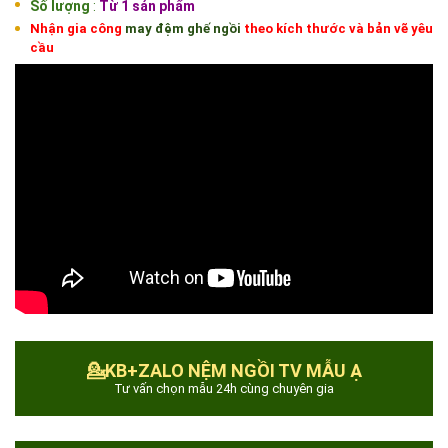
Số lượng
:
Từ 1 sản phẩm
Nhận gia công
may đệm ghế ngồi
theo kích thước và bản vẽ yêu
cầu
💁KB+ZALO NỆM NGỒI TV MẪU Ạ
Tư vấn chọn mẫu 24h cùng chuyên gia