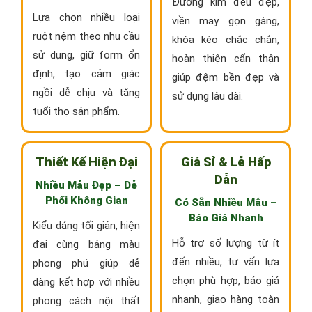
Đường kim đều đẹp,
Lựa chọn nhiều loại
viền may gọn gàng,
ruột nệm theo nhu cầu
khóa kéo chắc chắn,
sử dụng, giữ form ổn
hoàn thiện cẩn thận
định, tạo cảm giác
giúp đệm bền đẹp và
ngồi dễ chịu và tăng
sử dụng lâu dài.
tuổi thọ sản phẩm.
Thiết Kế Hiện Đại
Giá Sỉ & Lẻ Hấp
Dẫn
Nhiều Mẫu Đẹp – Dễ
Phối Không Gian
Có Sẵn Nhiều Mẫu –
Báo Giá Nhanh
Kiểu dáng tối giản, hiện
Hỗ trợ số lượng từ ít
đại cùng bảng màu
đến nhiều, tư vấn lựa
phong phú giúp dễ
chọn phù hợp, báo giá
dàng kết hợp với nhiều
nhanh, giao hàng toàn
phong cách nội thất