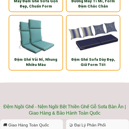
May Đệm Ghế Sofa Gọn
Đường May Tỉ Mỉ, Form
Đẹp, Chuẩn Form
Đệm Chắc Chắn
Đệm Ghế Vải Nỉ, Nhung
Đệm Ghế Sofa Dày Đẹp,
Nhiều Màu
Giữ Form Tốt
Đệm Ngồi Ghế - Nệm Ngồi Bệt Thiền Ghế Gỗ Sofa Bàn Ăn |
Giao Hàng & Bảo Hành Toàn Quốc
🚚 Giao Hàng Toàn Quốc
🤝 Đại Lý Phân Phối