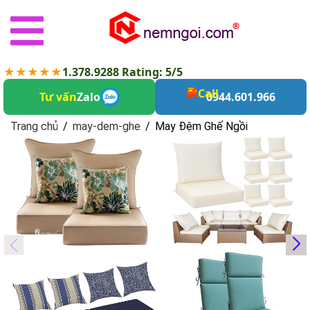
★★★★★
1.378.9288 Rating: 5/5
Tư vấn
Zalo
0944.601.966
Trang chủ
/
may-dem-ghe
/
May Đệm Ghế Ngồi