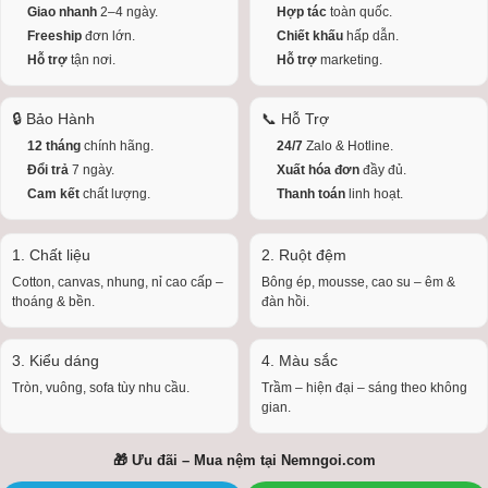
Giao nhanh
2–4 ngày.
Hợp tác
toàn quốc.
Freeship
đơn lớn.
Chiết khấu
hấp dẫn.
Hỗ trợ
tận nơi.
Hỗ trợ
marketing.
🔒 Bảo Hành
📞 Hỗ Trợ
12 tháng
chính hãng.
24/7
Zalo & Hotline.
Đổi trả
7 ngày.
Xuất hóa đơn
đầy đủ.
Cam kết
chất lượng.
Thanh toán
linh hoạt.
1. Chất liệu
2. Ruột đệm
Cotton, canvas, nhung, nỉ cao cấp –
Bông ép, mousse, cao su – êm &
thoáng & bền.
đàn hồi.
3. Kiểu dáng
4. Màu sắc
Tròn, vuông, sofa tùy nhu cầu.
Trầm – hiện đại – sáng theo không
gian.
🎁 Ưu đãi – Mua nệm tại
Nemngoi.com