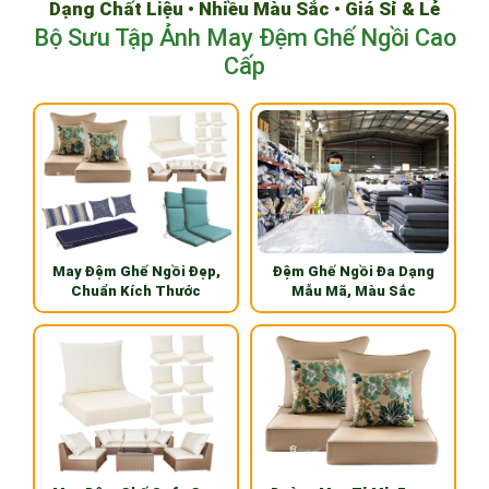
Dạng Chất Liệu • Nhiều Màu Sắc • Giá Sỉ & Lẻ
Bộ Sưu Tập Ảnh May Đệm Ghế Ngồi Cao
Cấp
May Đệm Ghế Ngồi Đẹp,
Đệm Ghế Ngồi Đa Dạng
Chuẩn Kích Thước
Mẫu Mã, Màu Sắc