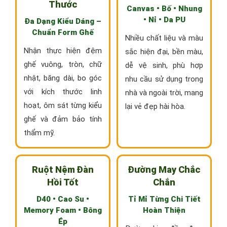
Thước
Canvas • Bố • Nhung
• Nỉ • Da PU
Đa Dạng Kiểu Dáng –
Chuẩn Form Ghế
Nhiều chất liệu và màu
Nhận thực hiện đệm
sắc hiện đại, bền màu,
ghế vuông, tròn, chữ
dễ vệ sinh, phù hợp
nhật, băng dài, bo góc
nhu cầu sử dụng trong
với kích thước linh
nhà và ngoài trời, mang
hoạt, ôm sát từng kiểu
lại vẻ đẹp hài hòa.
ghế và đảm bảo tính
thẩm mỹ.
Ruột Nệm Đàn
Đường May Chắc
Hồi Tốt
Chắn
D40 • Cao Su •
Tỉ Mỉ Từng Chi Tiết
Memory Foam • Bông
Hoàn Thiện
Ép